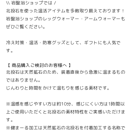
\\ 岩盤浴ショップでは /
北投石を使った温活アイテムを多数取り揃えております！
カタログのお申し込み
岩盤浴ショップのレッグウォーマー・アームウォーマーも
“北投石で温める”岩盤浴ショップ
ぜひご覧ください。
お買い物ガイド
冷え対策・温活・防寒グッズとして、ギフトにも人気で
お客様の声
す。
お知らせ・コラム
【 商品購入ご検討のお客様へ 】
北投石は天然鉱石のため、装着直後から急激に温まるもの
公式インスタグラム
ではありません。
じんわりと時間をかけて温もりを感じる素材です。
amazon支店
楽天支店
※温感を感じやすい方は約10分、感じにくい方は1時間以
上ご使用いただくと北投石の素材特性をご実感いただけま
す。
特商法に基づく表記
※健まーる加工は天然鉱石の北投石を付着加工する名称で