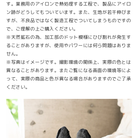
す。業務用のアイロンで熱処理する工程で、製品にアイロ
プライバシーポリシー
ン跡がどうしてもついています。また、生地が若干伸びま
すが、不良品ではなく製造工程でついてしまうものですの
で、ご理解の上ご購入ください。
何かお困りですか？
※天然鉱石の為、加工部のドット模様にひび割れが発生す
ることがありますが、使用やパワーには何ら問題はありま
せん。
北投石って？
お買い物ガイド
※写真はイメージです。撮影環境の関係上、実際の色とは
異なることがあります。またご覧になる画面の環境等によ
よくある質問
って、実際の商品と色が異なる場合がありますのでご了承
ください。
配送方法・送料
お支払い方法
返品・交換