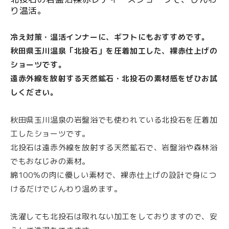
026-269-8166
シ
シ
り温活。
ョ
ョ
受付時間:9:00 ～ 16:30(平日のみ)
ー
ー
冷え対策・温活インナーに、ギフトにもおすすめです。
ツ
ツ
秋田県玉川温泉「北投石」を圧着加工した、裸赤仕上げの
今だけ! カタログ無料プレゼント!
|
|
ショーツです。
カタログのお取り寄せはこちら
冷
冷
遠赤外線を放射する天然鉱石・北投石の素材感をぜひお試
24時間受付中・お電話でも承っております！
え
え
しください。
対
対
策・
策・
秋田県玉川温泉の岩盤浴でも使われている北投石を圧着加
商品カテゴリー
温
温
工したショーツです。
活・
活・
北投石は遠赤外線を放射する天然鉱石で、岩盤浴や森林浴
冷
冷
でもおなじみの素材。
房
房
綿100％の肉に優しい素材で、裸赤仕上げの設計で身につ
対
対
けるだけでじんわり温めます。
策・
策・
新着・オススメ
ウォーマー
サポーター
靴下
お
お
洗濯しても北投石は取れない加工をしておりますので、安