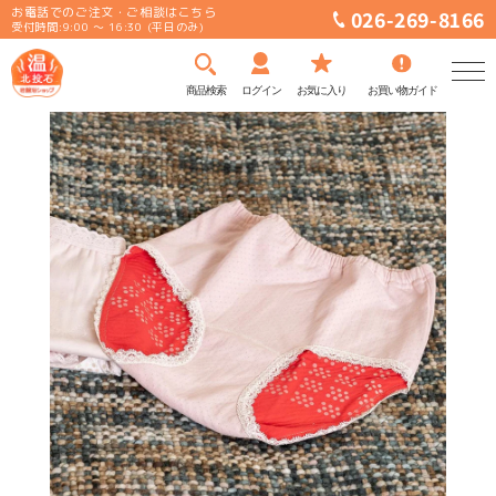
お電話でのご注文・ご相談はこちら
026-269-8166
受付時間:9:00 ～ 16:30 (平日のみ)
商品検索
ログイン
お気に入り
お買い物ガイド
コンテ
ンツに
進む
新着・オススメ
ウォーマー
サポーター
靴下