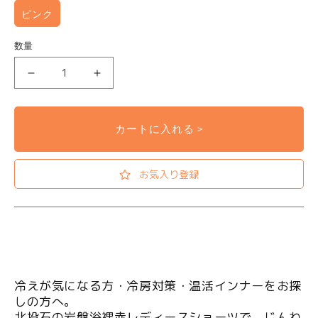
ピンク
数量
眠りのお悩み
腰のお悩み
北
北
投
投
石
石
カートに入れる >
岩
岩
盤
盤
関節のお悩み
お腹のお悩み
お気入り登録
浴
浴
裸
裸
赤
赤
レ
レ
デ
デ
ィ
ィ
冷えが気になる方・冷房対策・温活インナーをお探
ー
ー
しの方へ。
お電話でのご注文・お問い合わせはこちら
ス
ス
北投石の岩盤浴裸赤レディースショーツで、じんわ