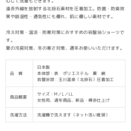
腹
腹
心して洗濯もできます。
の
の
遠赤外線を放射する北投石素材を圧着加工。防菌・防臭效
冷
冷
果や吸湿性・通気性にも優れ、肌に優しい素材です。
え・
え・
防
防
冷え対策・温活・防寒対策におすすめの岩盤浴ショーツで
レディース
メンズ
寝具・グッズ
寒
寒
す。
グ
グ
夏の冷房対策、冬の寒さ対策、通年お使いいただけます。
ッ
ッ
ズ
ズ
日本製
の
の
品 質
本体部：表 ポリエステル 裏 綿
TOPページ
数
数
岩盤浴部：玉川温泉（北投石）圧着加工
量
量
マイページ
サイズ：M／L／LL
を
を
商品概要
新規会員登録
女性用、通年商品、新品・裸赤仕上げ
減
増
ら
や
カート
洗濯方法
洗濯機で洗えます（ネット洗い推奨）
す
す
お気に入り