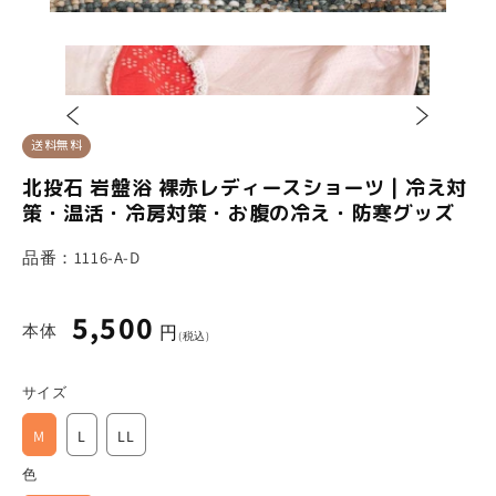
送料無料
レディース
レディース
寝具・グッズ
北投石 岩盤浴 裸赤レディースショーツ | 冷え対
策・温活・冷房対策・お腹の冷え・防寒グッズ
品番：
1116-A-D
5,500
通
本体
円
常
お悩みをクリックして、あなたにぴったりの商品を見つけま
(税込)
価
しょう！
格
サイズ
M
L
LL
足のお悩み
身体のお悩み
色