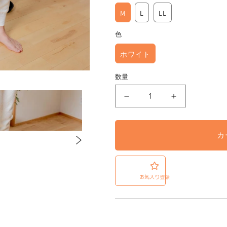
M
L
LL
色
ホワイト
数量
北
北
投
投
石
石
カ
岩
岩
盤
盤
浴
浴
お気入り登録
ニ
ニ
ッ
ッ
ト
ト
キ
キ