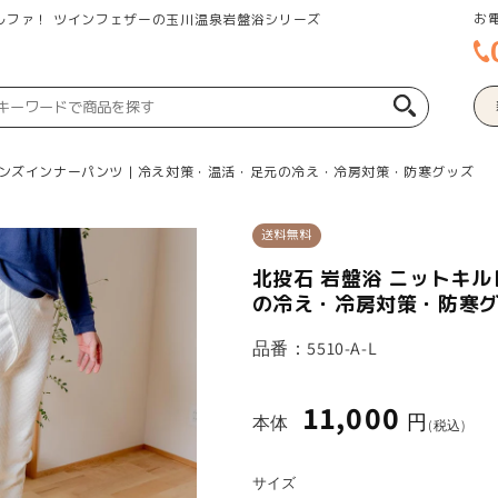
お
ルファ！
ツインフェザーの玉川温泉岩盤浴シリーズ
メンズインナーパンツ | 冷え対策・温活・足元の冷え・冷房対策・防寒グッズ
送料無料
北投石 岩盤浴 ニットキル
の冷え・冷房対策・防寒
品番：
5510-A-L
11,000
通
円
本体
(税込)
常
価
格
サイズ