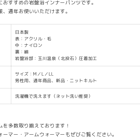
策・
策・
におすすめの岩盤浴インナーパンツです。
温
温
策、通年お使いいただけます。
活・
活・
足
足
日本製
元
元
表：アクリル・毛
の
の
中：ナイロン
裏：綿
冷
冷
岩盤浴部：玉川温泉（北投石）圧着加工
え・
え・
冷
冷
サイズ：M／L／LL
房
房
男性用、通年商品、新品・ニットキルト
対
対
策・
策・
洗濯機で洗えます（ネット洗い推奨）
防
防
寒
寒
グ
グ
ムを多数取り揃えております！
ッ
ッ
ォーマー・アームウォーマーもぜびご覧ください。
ズ
ズ