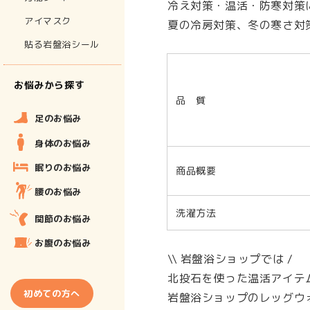
冷え対策・温活・防寒対策
アイマスク
夏の冷房対策、冬の寒さ対
貼る岩盤浴シール
お悩みから探す
品 質
足のお悩み
身体のお悩み
眠りのお悩み
商品概要
腰のお悩み
洗濯方法
関節のお悩み
お腹のお悩み
\\ 岩盤浴ショップでは /
北投石を使った温活アイテ
初めての方へ
岩盤浴ショップのレッグウ