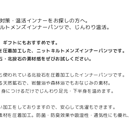
ル
ル
ト
ト
対策・温活インナーをお探しの方へ。
メ
メ
ルトメンズインナーパンツで、じんわり温活。
ン
ン
ズ
ズ
、ギフトにもおすすめです。
イ
イ
を圧着加工した、ニットキルトメンズインナーパンツです。
ン
ン
石・北投石の素材感をぜびお試しください。
ナ
ナ
ー
ー
も使われている北投石を圧着加工したインナーパンツです。
パ
パ
る天然鉱石で、岩盤浴や森林浴でもおなじみの素材。
ン
ン
、身につけるだけでじんわり足元・下半身を温めます。
ツ
ツ
|
|
い加工をしておりますので、安心して洗濯もできます。
冷
冷
素材を圧着加工。防菌・防臭效果や吸湿性・通気性にも優れ
え
え
対
対