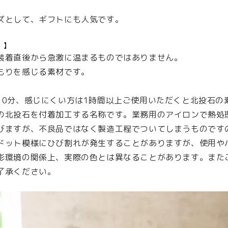
の
の
ズとして、ギフトにも人気です。
数
数
量
量
 】
を
を
装着直後から急激に温まるものではありません。
減
増
もりを感じる素材です。
ら
や
す
す
10分、感じにくい方は1時間以上ご使用いただくと北投石の
の北投石を付着加工する名称です。業務用のアイロンで熱処
びますが、不良品ではなく製造工程でついてしまうものです
ドット模様にひび割れが発生することがありますが、使用や
影環境の関係上、実際の色とは異なることがあります。また
了承ください。