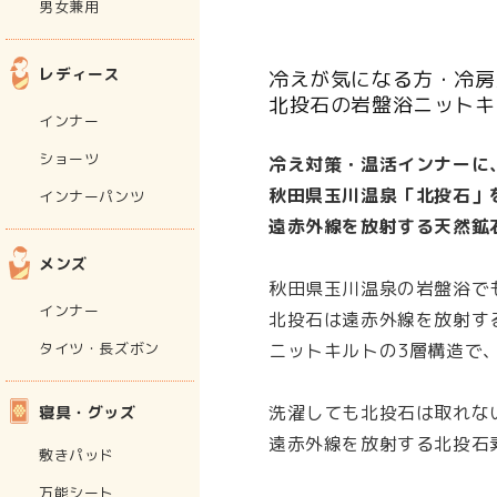
男女兼用
レディース
冷えが気になる方・冷房
北投石の岩盤浴ニットキ
インナー
ショーツ
冷え対策・温活インナーに
秋田県玉川温泉「北投石」
インナーパンツ
遠赤外線を放射する天然鉱
メンズ
秋田県玉川温泉の岩盤浴で
インナー
北投石は遠赤外線を放射す
ニットキルトの3層構造で
タイツ・長ズボン
洗濯しても北投石は取れな
寝具・グッズ
遠赤外線を放射する北投石
敷きパッド
万能シート